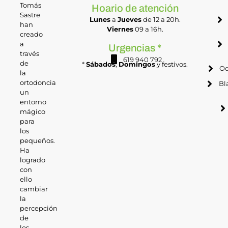
Tomás
Hoario de atención
Sastre
Lunes
a
Jueves
de 12 a 20h.
han
Viernes
09 a 16h.
creado
a
Urgencias *
través
619 940 792
de
*
Sábados
,
Domingos
y festivos.
Od
la
ortodoncia
Bl
un
entorno
mágico
para
los
pequeños.
Ha
logrado
con
ello
cambiar
la
percepción
de
los