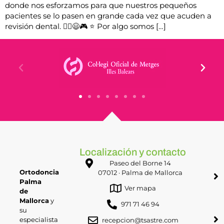
donde nos esforzamos para que nuestros pequeños
pacientes se lo pasen en grande cada vez que acuden a
revisión dental. 🤸‍♀️😃🎮 ⭐️ Por algo somos […]
Localización y contacto
Paseo del Borne 14
Ortodoncia
07012 · Palma de Mallorca
Palma
Ver mapa
de
Mallorca
y
971 71 46 94
su
especialista
recepcion@tsastre.com