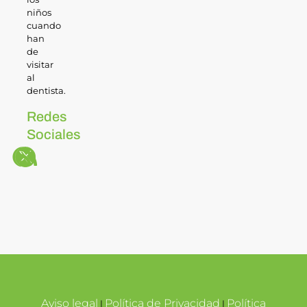
niños
cuando
han
de
visitar
al
dentista.
Redes
Sociales
Aviso legal
Política de Privacidad
Política
|
|