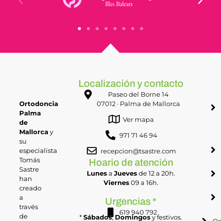
Localización y contacto
Paseo del Borne 14
Ortodoncia
07012 · Palma de Mallorca
Palma
Ver mapa
de
Mallorca
y
971 71 46 94
su
especialista
recepcion@tsastre.com
Tomás
Hoario de atención
Sastre
Lunes
a
Jueves
de 12 a 20h.
han
Viernes
09 a 16h.
creado
a
Urgencias *
través
619 940 792
de
*
Sábados
,
Domingos
y festivos.
Od