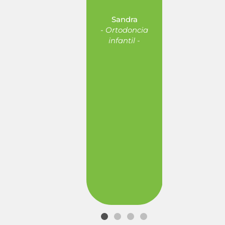
Nuevamen
gracias po
Sandra
vuestro bu
- Ortodoncia
hacer.'
infantil -
Jose Danie
Amengua
- Ortodonc
adultos -