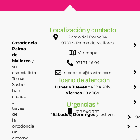
Localización y contacto
Paseo del Borne 14
Ortodoncia
07012 · Palma de Mallorca
Palma
Ver mapa
de
Mallorca
y
971 71 46 94
su
especialista
recepcion@tsastre.com
Tomás
Hoario de atención
Sastre
Lunes
a
Jueves
de 12 a 20h.
han
Viernes
09 a 16h.
creado
a
Urgencias *
través
619 940 792
de
*
Sábados
,
Domingos
y festivos.
Od
la
ortodoncia
Bl
un
entorno