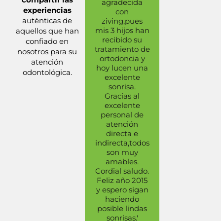
agradecida
profesionali
experiencias
con
con la que
auténticas de
ziving,pues
siempre so
mis 3 hijos han
atendido e
aquellos que han
recibido su
vuestro cent
confiado en
tratamiento de
Tras la retir
nosotros para su
ortodoncia y
de mis
atención
hoy lucen una
brackets
odontológica.
excelente
despues de
sonrisa.
años, deb
Gracias al
decir que
excelente
estoy
personal de
encantado c
atención
los resultado
directa e
Y despues 
indirecta,todos
algun
son muy
pequeño
amables.
retoque en l
Cordial saludo.
incisivos, si
Feliz año 2015
dudarlo m
y espero sigan
habéis hec
haciendo
un retened
posible lindas
nuevo par
sonrisas.'
dormir.