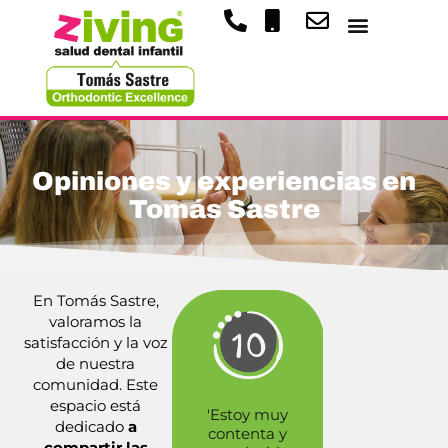
Opiniones y experiencias en
Tomás Sastre
En Tomás Sastre,
valoramos la
satisfacción y la voz
de nuestra
comunidad.
Este
espacio está
'Estoy muy
'Agradece
dedicado
a
contenta y
ante todo l
compartir las