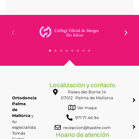
Localización y contacto
Paseo del Borne 14
Ortodoncia
07012 · Palma de Mallorca
Palma
Ver mapa
de
Mallorca
y
971 71 46 94
su
especialista
recepcion@tsastre.com
Tomás
Hoario de atención
Sastre