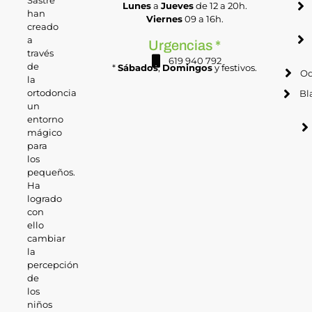
Lunes
a
Jueves
de 12 a 20h.
han
Viernes
09 a 16h.
creado
a
Urgencias *
través
619 940 792
de
*
Sábados
,
Domingos
y festivos.
Od
la
ortodoncia
Bl
un
entorno
mágico
para
los
pequeños.
Ha
logrado
con
ello
cambiar
la
percepción
de
los
niños