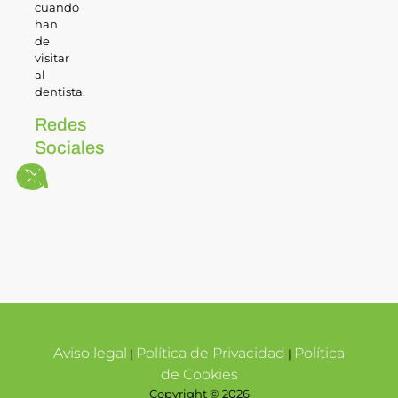
cuando
han
de
visitar
al
dentista.
Redes
Sociales
Aviso legal
Política de Privacidad
Política
|
|
de Cookies
Copyright © 2026