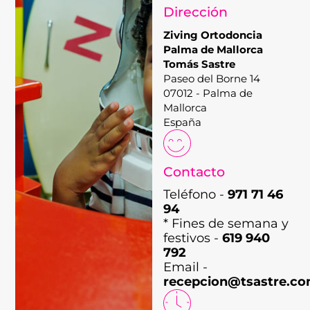
Dirección
Ziving Ortodoncia
Palma de Mallorca
Tomás Sastre
Paseo del Borne 14
07012 - Palma de
Mallorca
España
Contacto
Teléfono -
971 71 46
94
* Fines de semana y
festivos -
619 940
792
Email -
recepcion@tsastre.c