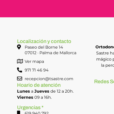
Localización y contacto
Ortodonc
Paseo del Borne 14
07012 · Palma de Mallorca
Sastre h
mágico p
Ver mapa
la per
971 71 46 94
recepcion@tsastre.com
Redes S
Hoario de atención
Lunes
a
Jueves
de 12 a 20h.
Viernes
09 a 16h.
Urgencias *
619 940 792