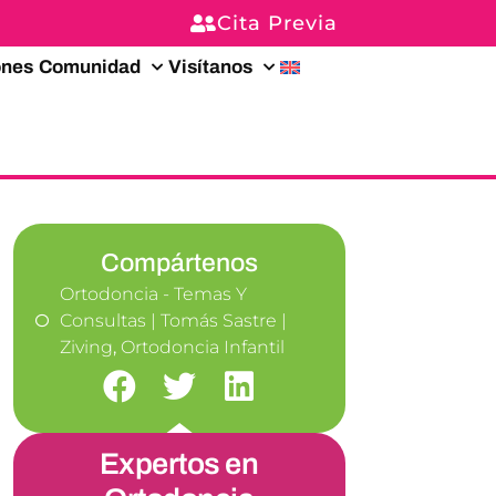
Cita Previa
ones
Comunidad
Visítanos
Compártenos
Ortodoncia - Temas Y
Consultas | Tomás Sastre |
Ziving
,
Ortodoncia Infantil
Expertos en