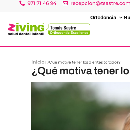
971 71 46 94
recepcion@tsastre.co
Ortodoncia
Nu
Inicio
|
¿Qué motiva tener los dientes torcidos?
¿Qué motiva tener lo