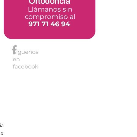
Ortodoncia
Llámanos sin
compromiso al
971 71 46 94
Síguenos
en
facebook
ia
ue