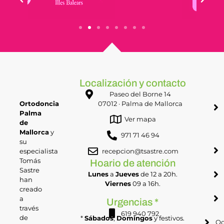
Localización y contacto
Paseo del Borne 14
Ortodoncia
07012 · Palma de Mallorca
Palma
Ver mapa
de
Mallorca
y
971 71 46 94
su
especialista
recepcion@tsastre.com
Tomás
Hoario de atención
Sastre
Lunes
a
Jueves
de 12 a 20h.
han
Viernes
09 a 16h.
creado
a
Urgencias *
través
619 940 792
de
*
Sábados
,
Domingos
y festivos.
Od