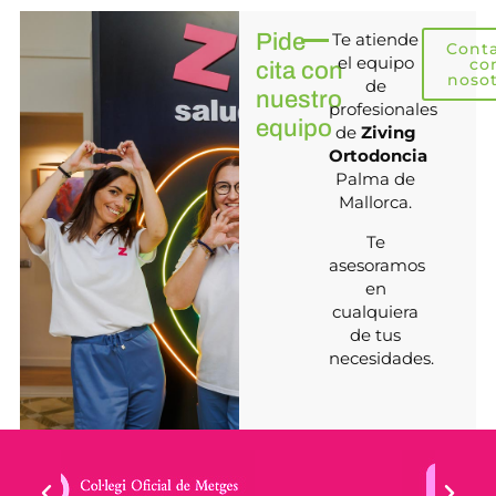
Pide
Te atiende
Cont
el equipo
co
cita con
noso
de
nuestro
profesionales
equipo
de
Ziving
Ortodoncia
Palma de
Mallorca.
Te
asesoramos
en
cualquiera
de tus
necesidades.