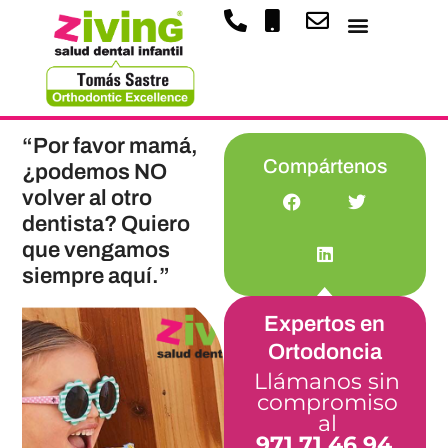
“Por favor mamá,
Compártenos
¿podemos NO
volver al otro
dentista? Quiero
que vengamos
siempre aquí.”
Expertos en
Ortodoncia
Llámanos sin
compromiso
al
971 71 46 94