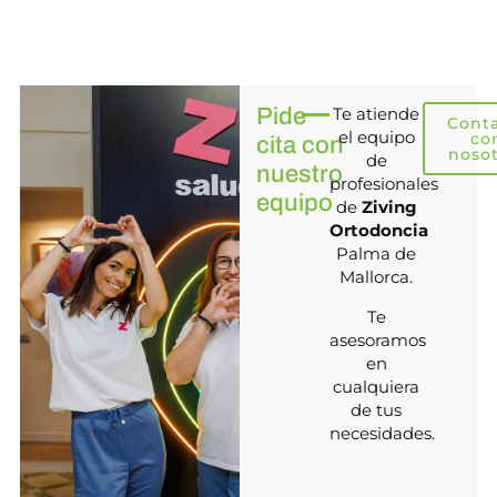
Pide
Te atiende
Cont
el equipo
co
cita con
noso
de
nuestro
profesionales
equipo
de
Ziving
Ortodoncia
Palma de
Mallorca.
Te
asesoramos
en
cualquiera
de tus
necesidades.