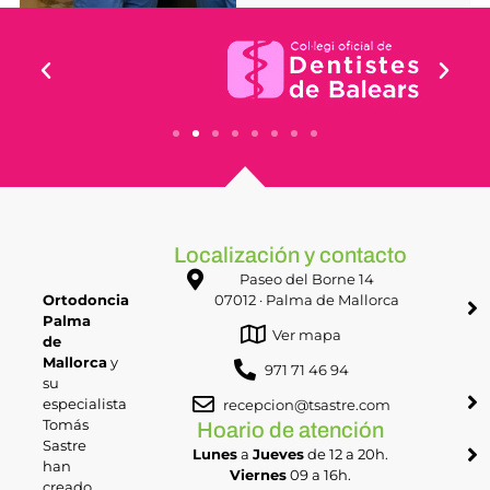
Localización y contacto
Paseo del Borne 14
Ortodoncia
07012 · Palma de Mallorca
Palma
Ver mapa
de
Mallorca
y
971 71 46 94
su
especialista
recepcion@tsastre.com
Tomás
Hoario de atención
Sastre
Lunes
a
Jueves
de 12 a 20h.
han
Viernes
09 a 16h.
creado