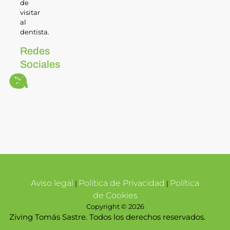
de
visitar
al
dentista.
Redes
Sociales
Aviso legal
Política de Privacidad
Política
|
|
de Cookies
Copyright © 2026
Ziving Tomás Sastre. Todos los derechos reservados.