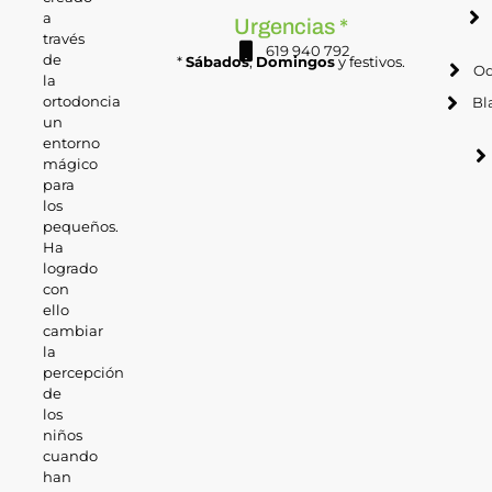
a
Urgencias *
través
619 940 792
de
*
Sábados
,
Domingos
y festivos.
Od
la
ortodoncia
Bl
un
entorno
mágico
para
los
pequeños.
Ha
logrado
con
ello
cambiar
la
percepción
de
los
niños
cuando
han