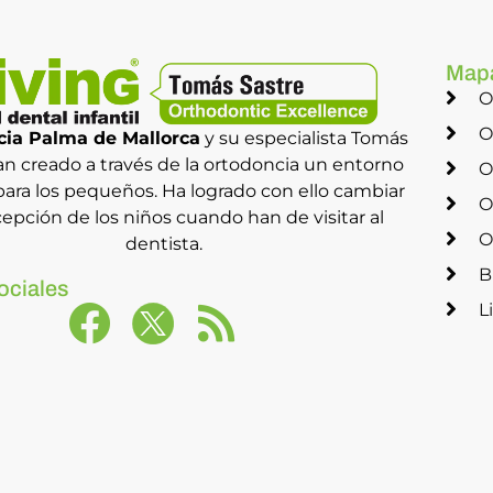
Map
O
O
ia Palma de Mallorca
y su especialista Tomás
an creado a través de la ortodoncia un entorno
O
ara los pequeños. Ha logrado con ello cambiar
O
cepción de los niños cuando han de visitar al
O
dentista.
B
ociales
L