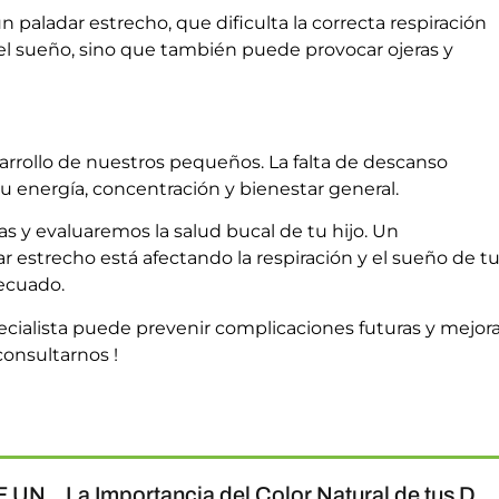
n paladar estrecho, que dificulta la correcta respiración
d del sueño, sino que también puede provocar ojeras y
arrollo de nuestros pequeños. La falta de descanso
 energía, concentración y bienestar general.
s y evaluaremos la salud bucal de tu hijo. Un
r estrecho está afectando la respiración y el sueño de t
ecuado.
cialista puede prevenir complicaciones futuras y mejora
consultarnos !
¿QUE HACER SI A TU HIJO LE SALE UN DIENTE PERMANENTE DETRAS DEL DE LECHE?
La Importancia del Color Natural de tus Dientes