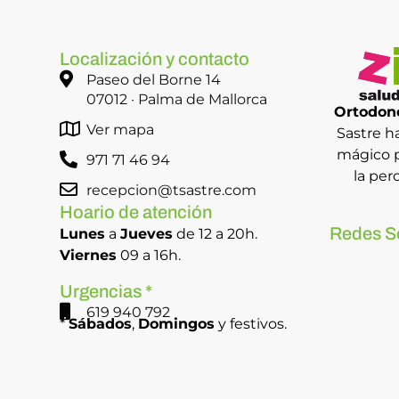
Localización y contacto
Paseo del Borne 14
07012 · Palma de Mallorca
Ortodonc
Ver mapa
Sastre h
mágico p
971 71 46 94
la per
recepcion@tsastre.com
Hoario de atención
Redes S
Lunes
a
Jueves
de 12 a 20h.
Viernes
09 a 16h.
Urgencias *
619 940 792
*
Sábados
,
Domingos
y festivos.