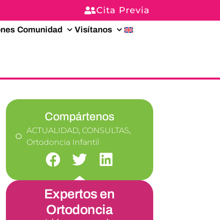
Cita Previa
ones
Comunidad
Visítanos
Compártenos
ACTUALIDAD
,
CONSULTAS
,
Ortodoncia Infantil
Expertos en
Ortodoncia