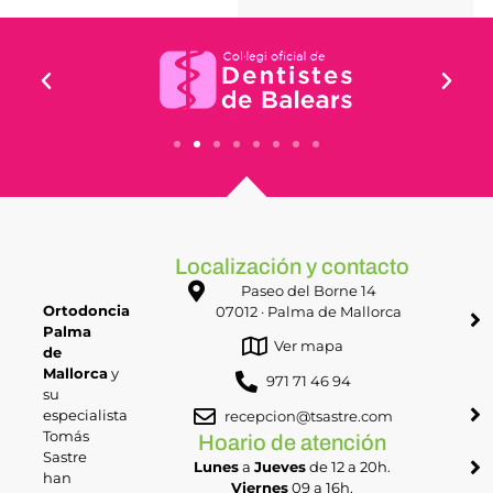
Localización y contacto
Paseo del Borne 14
Ortodoncia
07012 · Palma de Mallorca
Palma
Ver mapa
de
Mallorca
y
971 71 46 94
su
especialista
recepcion@tsastre.com
Tomás
Hoario de atención
Sastre
Lunes
a
Jueves
de 12 a 20h.
han
Viernes
09 a 16h.