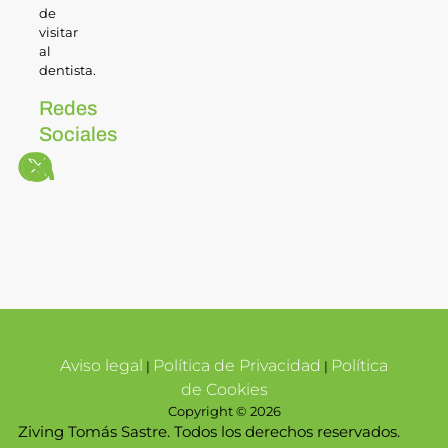
de
visitar
al
dentista.
Redes
Sociales
Aviso legal
Política de Privacidad
Política
|
|
de Cookies
Copyright © 2026
Ziving Tomás Sastre. Todos los derechos reservados.