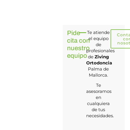
Pide
Te atiende
Cont
el equipo
co
cita con
noso
de
nuestro
profesionales
equipo
de
Ziving
Ortodoncia
Palma de
Mallorca.
Te
asesoramos
en
cualquiera
de tus
necesidades.