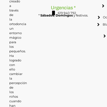
creado
a
Urgencias *
través
619 940 792
de
*
Sábados
,
Domingos
y festivos.
Od
la
ortodoncia
Bl
un
entorno
mágico
para
los
pequeños.
Ha
logrado
con
ello
cambiar
la
percepción
de
los
niños
cuando
han