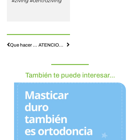
#ziving #centroziving
Que hacer si mi hijo rechina los dientes
ATENCION A LOS HUECOS INTERDENTALES
También te puede interesar...