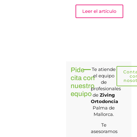
Leer el artículo
Pide
Te atiende
Cont
el equipo
co
cita con
noso
de
nuestro
profesionales
equipo
de
Ziving
Ortodoncia
Palma de
Mallorca.
Te
asesoramos