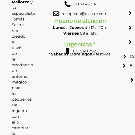
Mallorca
y
971 71 46 94
su
especialista
recepcion@tsastre.com
Tomás
Hoario de atención
Sastre
Lunes
a
Jueves
de 12 a 20h.
han
Viernes
09 a 16h.
creado
a
Urgencias *
través
619 940 792
de
*
Sábados
,
Domingos
y festivos.
Od
la
ortodoncia
Bl
un
entorno
mágico
para
los
pequeños.
Ha
logrado
con
ello
cambiar
la