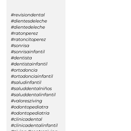
#revisiondental
#dientesdeleche
#dientedeleche
#ratonperez
#ratoncitoperez
#sonrisa
#sonrisainfantil
#dentista
#dentistainfantil
#ortodoncia
#ortodonciainfantil
#saludinfantil
#saluddentalniños
#saluddentalinfantil
#valoresziving
#odontopediatra
#odontopediatria
#clinicadental
#clinicadentalinfantil