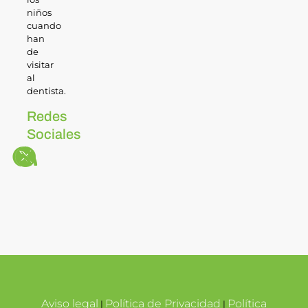
niños
cuando
han
de
visitar
al
dentista.
Redes
Sociales
Aviso legal
Política de Privacidad
Política
|
|