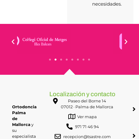
necesidades.
Localización y contacto
Paseo del Borne 14
Ortodoncia
07012 · Palma de Mallorca
Palma
Ver mapa
de
Mallorca
y
971 71 46 94
su
especialista
recepcion@tsastre.com