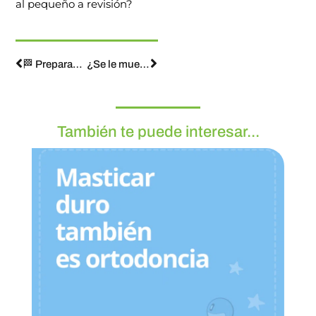
al pequeño a revisión?
🏁 Preparados, listos, ¡ya! 🏁
¿Se le mueve un diente? 🐭 Corre a prepararlo todo para la visita del Ratón Pérez.🐭
También te puede interesar...