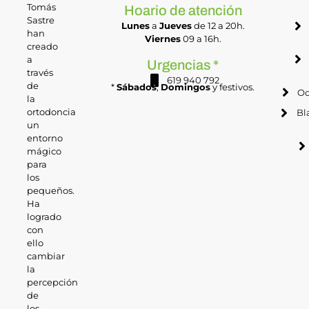
Tomás
Hoario de atención
Sastre
Lunes
a
Jueves
de 12 a 20h.
han
Viernes
09 a 16h.
creado
a
Urgencias *
través
619 940 792
de
*
Sábados
,
Domingos
y festivos.
Od
la
ortodoncia
Bl
un
entorno
mágico
para
los
pequeños.
Ha
logrado
con
ello
cambiar
la
percepción
de
los