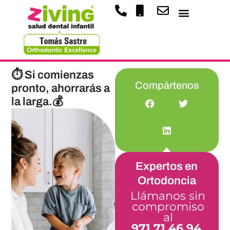
⏱ Si comienzas
Compártenos
pronto, ahorrarás a
la larga.💰
Expertos en
Ortodoncia
Llámanos sin
compromiso
al
971 71 46 94