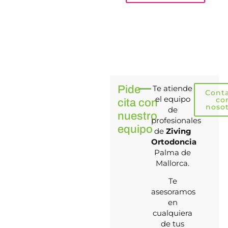
Pide
Te atiende
Cont
el equipo
co
cita con
noso
de
nuestro
profesionales
equipo
de
Ziving
Ortodoncia
Palma de
Mallorca.
Te
asesoramos
en
cualquiera
de tus