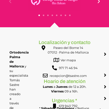
Localización y contacto
Paseo del Borne 14
Ortodoncia
07012 · Palma de Mallorca
Palma
Ver mapa
de
Mallorca
y
971 71 46 94
su
especialista
recepcion@tsastre.com
Tomás
Hoario de atención
Sastre
Lunes
a
Jueves
de 12 a 20h.
han
Viernes
09 a 16h.
creado
a
Urgencias *
través
619 940 792
de
*
Sábados
,
Domingos
y festivos.