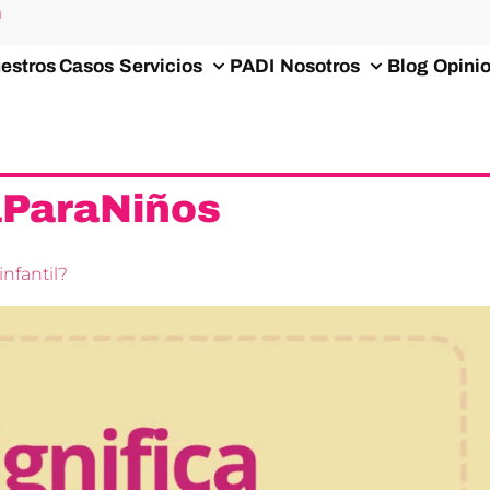
m
estros Casos
Servicios
PADI
Nosotros
Blog
Opini
aParaNiños
infantil?