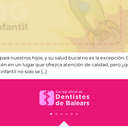
a nuestros hijos, y su salud bucal no es la excepción.
én en un lugar que ofrezca atención de calidad, pero ¿
infantil no solo se […]