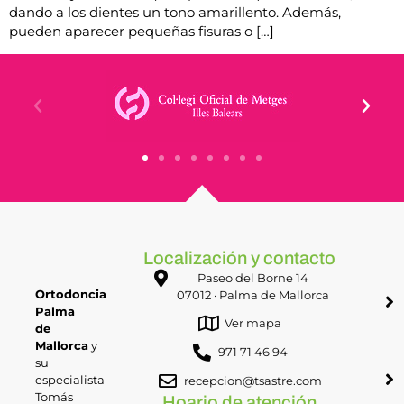
dando a los dientes un tono amarillento. Además,
pueden aparecer pequeñas fisuras o […]
Localización y contacto
Paseo del Borne 14
Ortodoncia
07012 · Palma de Mallorca
Palma
Ver mapa
de
Mallorca
y
971 71 46 94
su
especialista
recepcion@tsastre.com
Tomás
Hoario de atención