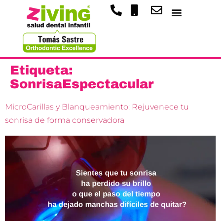
Etiqueta:
SonrisaEspectacular
MicroCarillas y Blanqueamiento: Rejuvenece tu
sonrisa de forma conservadora