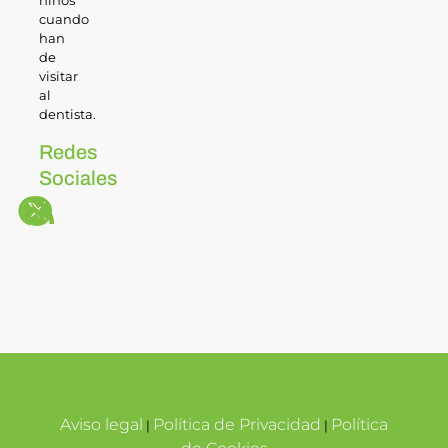
niños
cuando
han
de
visitar
al
dentista.
Redes
Sociales
Aviso legal
Política de Privacidad
Política
|
|