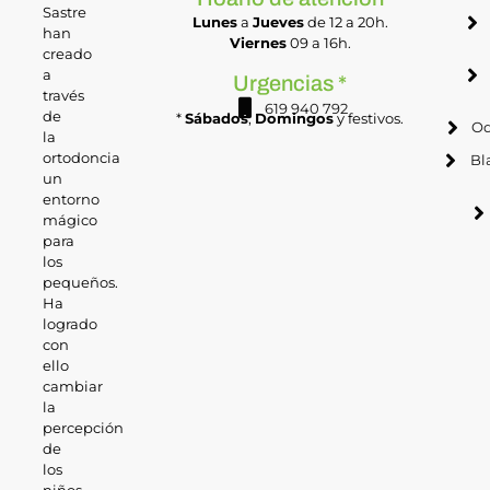
Sastre
Lunes
a
Jueves
de 12 a 20h.
han
Viernes
09 a 16h.
creado
a
Urgencias *
través
619 940 792
de
*
Sábados
,
Domingos
y festivos.
Od
la
ortodoncia
Bl
un
entorno
mágico
para
los
pequeños.
Ha
logrado
con
ello
cambiar
la
percepción
de
los